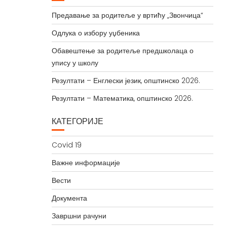
Предавање за родитеље у вртићу „Звончица“
Одлука о избору уџбеника
Обавештење за родитеље предшколаца о
упису у школу
Резултати – Енглески језик, општинско 2026.
Резултати – Математика, општинско 2026.
КАТЕГОРИЈЕ
Covid 19
Важне информације
Вести
Документа
Завршни рачуни