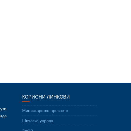
КОРИСНИ ЛИНКОВИ
лузи
Министарство просвете
онда
Школска управа