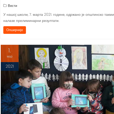
Вести
У нашој школи, 7. марта 2021. године, одржано је општинско так
налазе прелиминарни резултати.
Опширније
1.
мар
2021