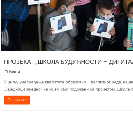
ПРОЈЕКАТ „ШКОЛА БУДУЋНОСТИ – ДИГИТА
Вести
У циљу унапређења квалитета образовно – васпитног рада, наша 
„Заједници заједно“ на којем смо подржани са пројектом „Школ
Опширније