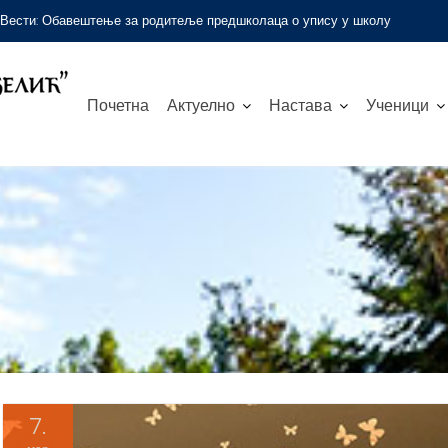
Вести:
Обавештење за родитеље предшколаца о упису у школу
Почетна
Актуелно
Настава
Ученици
7.