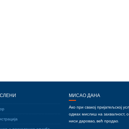
СЛЕНИ
МИСАО ДАНА
Ако при свакој пријатељској ус
ор
одмах мислиш на захвалност, 
страција
ниси даровао, већ продао.