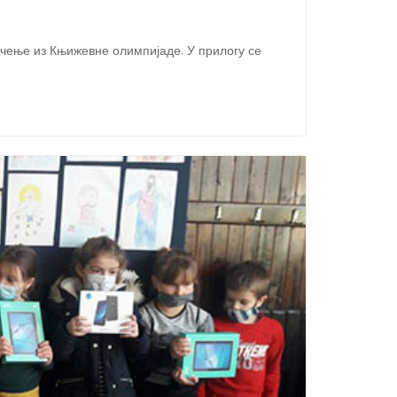
мичење из Књижевне олимпијаде. У прилогу се