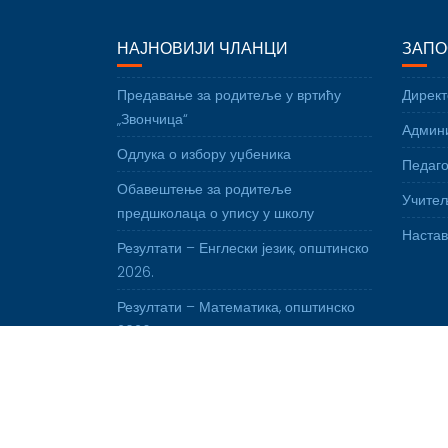
НАЈНОВИЈИ ЧЛАНЦИ
ЗАПО
Предавање за родитеље у вртићу
Директ
„Звончица“
Админи
Одлука о избору уџбеника
Педаго
Обавештење за родитеље
Учите
предшколаца о упису у школу
Наста
Резултати – Енглески језик, општинско
2026.
Резултати – Математика, општинско
2026.