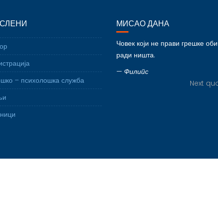
СЛЕНИ
МИСАО ДАНА
Човек који не прави грешке об
ор
ради ништа.
страција
—
Филипс
шко – психолошка служба
Next quo
љи
вници
© Основна школа „Татомир Анђелић" - Мрчајевци