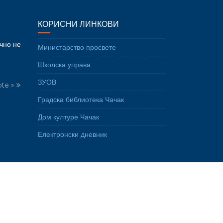
КОРИСНИ ЛИНКОВИ
ично не
Министарство просвете
Школска управа
ЗУОВ
te »
Градска библиотека Чачак
Дом културе Чачак
Електронски дневник
Education Base by
Acme Themes