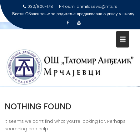
032/800-178
os.milanmilosevic@mts.rs
Вести:
Обавештење за родитеље предшколаца о упису у школу
Skip
to
content
КАТЕГОРИЈА:
ЈАВНЕ НАБАВК
Почетна
Јавне набавке
NOTHING FOUND
It seems we can’t find what you’re looking for. Perhaps
searching can help.