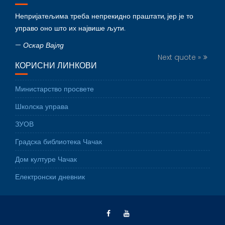
Непријатељима треба непрекидно праштати, јер је то
управо оно што их највише љути.
—
Оскар Вајлд
Next quote »
КОРИСНИ ЛИНКОВИ
Министарство просвете
Школска управа
ЗУОВ
Градска библиотека Чачак
Дом културе Чачак
Електронски дневник