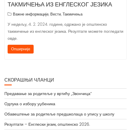
ТАКМИЧЕЊА ИЗ ЕНГЛЕСКОГ ЈЕЗИКА
,
,
Важне информације
Вести
Такмичења
У недељу, 4. 2. 2024. године, одржано је општинско
такмичење из енглеског језика. Резултате можете погледати
овде.
Опширније
СКОРАШЊИ ЧЛАНЦИ
Предавање за родитеље у вртићу „Звончица“
Одлука о избору уџбеника
Обавештење за родитеље предшколаца о упису у школу
Резултати – Енглески језик, општинско 2026.