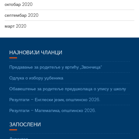
октобар 2020
септембар 2020
март 2020
НАЈНОВИЈИ ЧЛАНЦИ
Предавање за родитеље у вртићу „Звончица“
Одлука о избору уџбеника
Обавештење за родитеље предшколаца о упису у школу
Резултати – Енглески језик, општинско 2026.
Резултати – Математика, општинско 2026.
ЗАПОСЛЕНИ