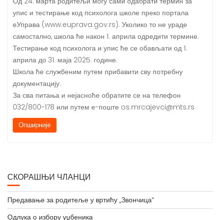
Од 24. марта родитељи могу сами одабрати термин за
упис и тестирање код психолога школе преко портала
еУправа (www.euprava.gov.rs). Уколико то не ураде
самостално, школа ће након 1. априла одредити термине.
Тестирање код психолога и упис ће се обављати од 1.
априла до 31. маја 2025. године.
Школа ће службеним путем прибавити сву потребну
документацију.
За сва питања и нејасноће обратите се на телефон
032/800-178 или путем е-поште os.mrcajevci@mts.rs
Опширније
СКОРАШЊИ ЧЛАНЦИ
Предавање за родитеље у вртићу „Звончица“
Одлука о избору уџбеника