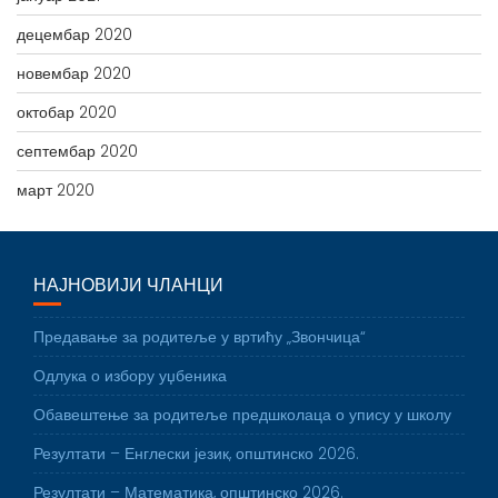
децембар 2020
новембар 2020
октобар 2020
септембар 2020
март 2020
НАЈНОВИЈИ ЧЛАНЦИ
Предавање за родитеље у вртићу „Звончица“
Одлука о избору уџбеника
Обавештење за родитеље предшколаца о упису у школу
Резултати – Енглески језик, општинско 2026.
Резултати – Математика, општинско 2026.