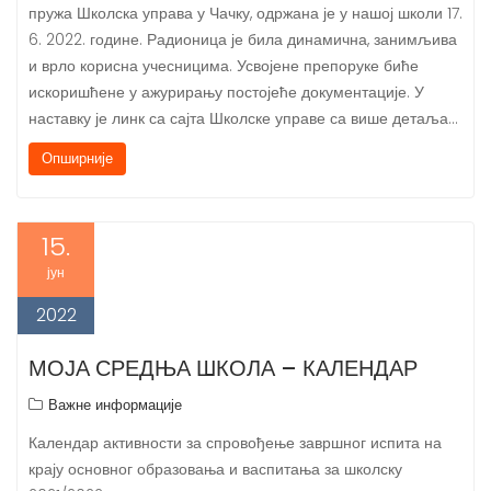
пружа Школска управа у Чачку, одржана је у нашој школи 17.
6. 2022. године. Радионица је била динамична, занимљива
и врло корисна учесницима. Усвојене препоруке биће
искоришћене у ажурирању постојеће документације. У
наставку је линк са сајта Школске управе са више детаља…
Опширније
15.
јун
2022
МОЈА СРЕДЊА ШКОЛА – КАЛЕНДАР
Важне информације
Календар активности за спровођење завршног испита на
крају основног образовања и васпитања за школску