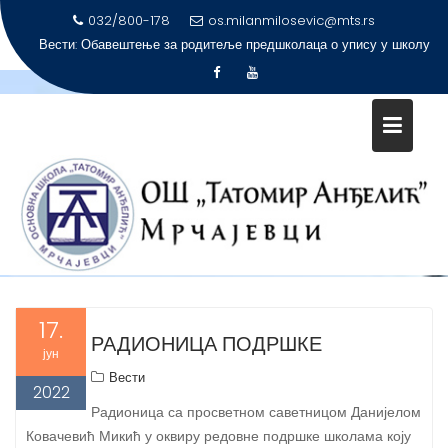
032/800-178
os.milanmilosevic@mts.rs
Вести:
Обавештење за родитеље предшколаца о упису у школу
Skip
to
content
МЕСЕЦ:
ЈУН 2022.
Почетна
2022
јун
17.
РАДИОНИЦА ПОДРШКЕ
јун
Вести
2022
Радионица са просветном саветницом Данијелом
Ковачевић Микић у оквиру редовне подршке школама коју