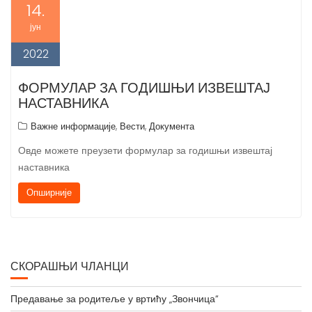
14.
јун
2022
ФОРМУЛАР ЗА ГОДИШЊИ ИЗВЕШТАЈ
НАСТАВНИКА
,
,
Важне информације
Вести
Документа
Овде можете преузети формулар за годишњи извештај
наставника
Опширније
СКОРАШЊИ ЧЛАНЦИ
Предавање за родитеље у вртићу „Звончица“