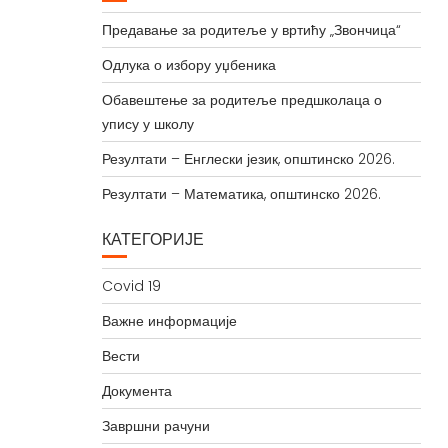
Предавање за родитеље у вртићу „Звончица“
Одлука о избору уџбеника
Обавештење за родитеље предшколаца о
упису у школу
Резултати – Енглески језик, општинско 2026.
Резултати – Математика, општинско 2026.
КАТЕГОРИЈЕ
Covid 19
Важне информације
Вести
Документа
Завршни рачуни