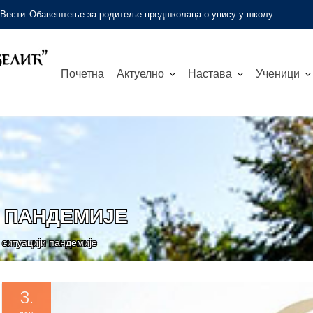
Вести:
Обавештење за родитеље предшколаца о упису у школу
Почетна
Актуелно
Настава
Ученици
И ПАНДЕМИЈЕ
 ситуацији пандемије
3.