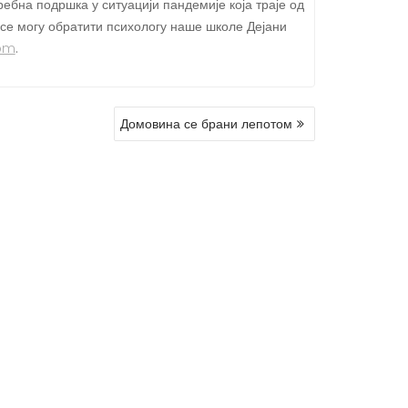
ебна подршка у ситуацији пандемије која траје од
се могу обратити психологу наше школе Дејани
com
.
Домовина се брани лепотом