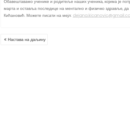
Обавештавамо ученике и родитеље наших ученика, којима је потр
марта и оставља последице на ментално и физичко здравље, да 
Кићановић. Можете писати на мејл:
dejana.kicanovic@gmail.
КРЕТАЊЕ
Настава на даљину
ЧЛАНКА