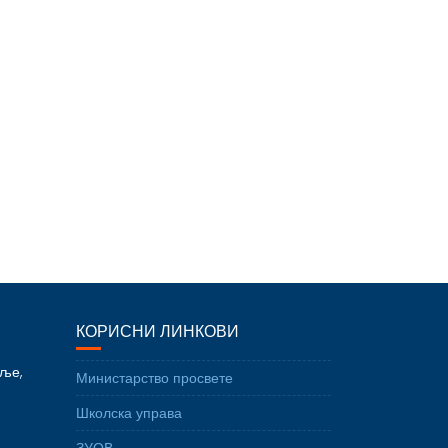
КОРИСНИ ЛИНКОВИ
еље,
Министарство просвете
Школска управа