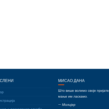
СЛЕНИ
МИСАО ДАНА
Што више волимо своје пријат
ор
мање им ласкамо.
страција
—
Молијер