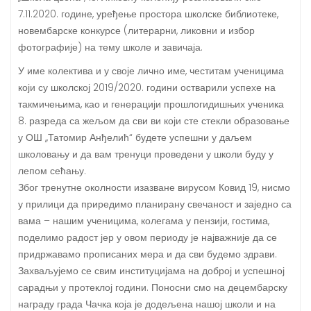
7.11.2020. године, уређење простора школске библиотеке,
новембарске конкурсе (литерарни, ликовни и избор
фотографије) на тему школе и завичаја.
У име колектива и у своје лично име, честитам ученицима
који су школској 2019/2020. години остварили успехе на
такмичењима, као и генерацији прошлогидишњих ученика
8. разреда са жељом да сви ви који сте стекли образовање
у ОШ ,,Татомир Анђелић“ будете успешни у даљем
школовању и да вам тренуци проведени у школи буду у
лепом сећању.
Због тренутне околности изазване вирусом Ковид 19, нисмо
у прилици да приредимо планирану свечаност и заједно са
вама – нашим ученицима, колегама у пензији, гостима,
поделимо радост јер у овом периоду је најважније да се
придржавамо прописаних мера и да сви будемо здрави.
Захваљујемо се свим институцијама на доброј и успешној
сарадњи у протеклој години. Поносни смо на децембарску
награду града Чачка која је додељена нашој школи и на