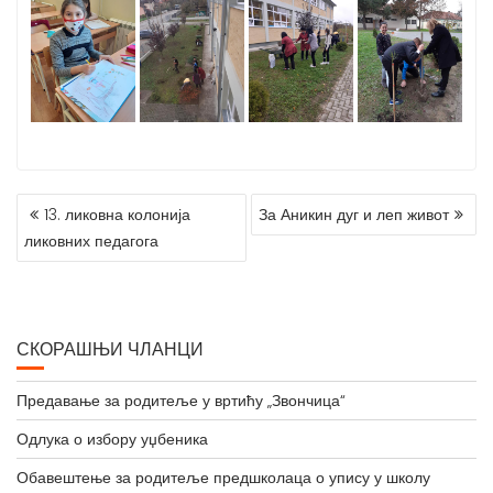
КРЕТАЊЕ
13. ликовна колонија
За Аникин дуг и леп живот
ЧЛАНКА
ликовних педагога
СКОРАШЊИ ЧЛАНЦИ
Предавање за родитеље у вртићу „Звончица“
Одлука о избору уџбеника
Обавештење за родитеље предшколаца о упису у школу