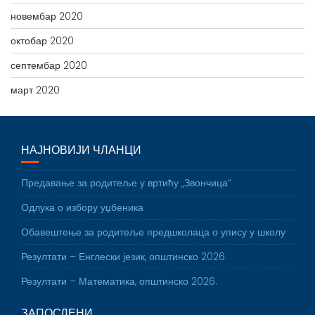
новембар 2020
октобар 2020
септембар 2020
март 2020
НАЈНОВИЈИ ЧЛАНЦИ
Предавање за родитеље у вртићу „Звончица“
Одлука о избору уџбеника
Обавештење за родитеље предшколаца о упису у школу
Резултати – Енглески језик, општинско 2026.
Резултати – Математика, општинско 2026.
ЗАПОСЛЕНИ