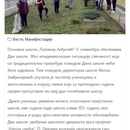
,
Вести
Манифестације
Основна школа ,,Татомир Анђелић“ 11. новембра обележава
Дан школе. Због епидемиолошке ситуације, свечаност која
се традиционално приређује поводом Дана школе неће
бити одржана. Тим поводом, директорка школе Весна
Јевђенијевић упутила је честитку ученицима и
запосленима и поруку свима који су претходних година
својим присуством на овај дан посећивали школу.
„Драги ученици, уважене колеге, поштовани пријaтељи
школе, ове године када школа слави 183. годину свог
постојања и рада, кроз неколико активности обележићемо
Дан школе: уређење школског дворишта кроз пројекат
,,Школа цвећа“, 13. Ликовну колонију реализовали смо