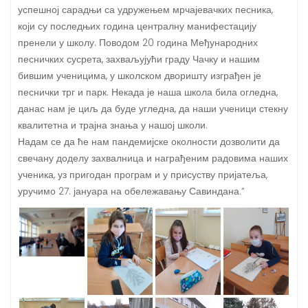
успешној сарадњи са удружењем мрчајевачких песника,
који су последњих година централну манифестацију
пренели у школу. Поводом 20 година Међународних
песничких сусрета, захваљујући граду Чачку и нашим
бившим ученицима, у школском дворишту изграђен је
песнички трг и парк. Некада је наша школа била огледна,
данас нам је циљ да буде угледна, да наши ученици стекну
квалитетна и трајна знања у нашој школи.
Надам се да ће нам пандемијске околности дозволити да
свечану доделу захвалница и награђеним радовима наших
ученика, уз пригодан програм и у присуству пријатеља,
уручимо 27. јануара на обележавању Савиндана.“