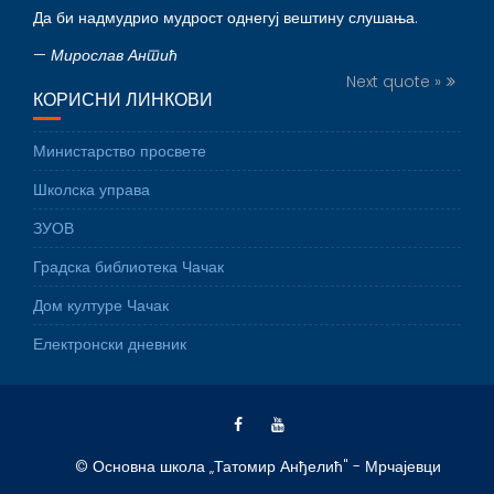
Да би надмудрио мудрост однегуј вештину слушања.
—
Мирослав Антић
Next quote »
КОРИСНИ ЛИНКОВИ
Министарство просвете
Школска управа
ЗУОВ
Градска библиотека Чачак
Дом културе Чачак
Електронски дневник
© Основна школа „Татомир Анђелић" - Мрчајевци