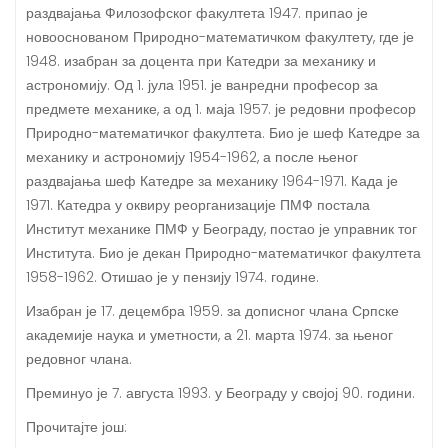
раздвајања Филозофског факултета 1947. припао је
новооснованом Природно-математичком факултету, где је
1948. изабран за доцента при Катедри за механику и
астрономију. Од 1. јула 1951. је ванредни професор за
предмете механике, а од 1. маја 1957. је редовни професор
Природно-математичког факултета. Био је шеф Катедре за
механику и астрономију 1954-1962, а после њеног
раздвајања шеф Катедре за механику 1964-1971. Када је
1971. Катедра у оквиру реорганизације ПМФ постала
Институт механике ПМФ у Београду, постао је управник тог
Института. Био је декан Природно-математичког факултета
1958-1962. Отишао је у пензију 1974. године.
Изабран је 17. децембра 1959. за дописног члана Српске
академије наука и уметности, а 21. марта 1974. за њеног
редовног члана.
Преминуо је 7. августа 1993. у Београду у својој 90. години.
Прочитајте још: