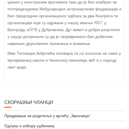
цењен у иностраним круговима тако да је био изабран за
потпредседника Међународне астронаутичке федерације и
био председник организацоног одбора за два Конгреса те
организације који су одржани у нашој земљи 1967. у
Београду, а1978 у Дубровнику. Дуг живот и добри резултати
у науци допринели су да је својевремено био добитник
највиших друштвених признања и знамења.
Име Татомира Анђелића изговара се са поносом не само у
мрчајевачкој школи и Чачанској гимназији, већ и у народу
овог краја.
СКОРАШЊИ ЧЛАНЦИ
Предавање за родитеље у вртићу „Звончица“
Одлука о избору уџбеника