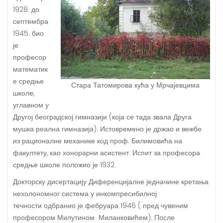
1928. до
септембра
1945. био
је
професор
математик
е средње
Стара Татомирова кућа у Мрчајевцима
школе,
углавном у
Другој београдској гимназији (која се тада звала Друга
мушка реална гимназија). Истовремено је држао и вежбе
из рационалне механике код проф. Билимовића на
факултету, као хонорарни асистент. Испит за професора
средње школе положио је 1932.
Докторску дисертацију Диференцијалне једначине кретања
нехолономног система у инкомпресибилној
течности одбранио је фебруара 1946 ( пред чувеним
професором Милутином Миланковићем). После