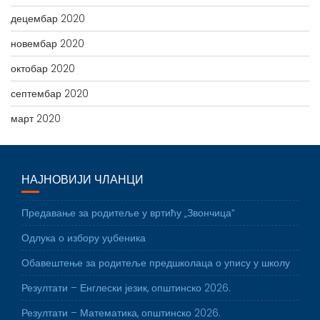
децембар 2020
новембар 2020
октобар 2020
септембар 2020
март 2020
НАЈНОВИЈИ ЧЛАНЦИ
Предавање за родитеље у вртићу „Звончица“
Одлука о избору уџбеника
Обавештење за родитеље предшколаца о упису у школу
Резултати – Енглески језик, општинско 2026.
Резултати – Математика, општинско 2026.