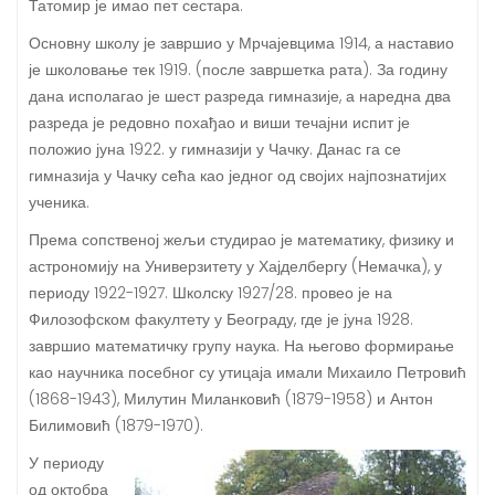
Татомир је имао пет сестара.
Основну школу је завршио у Мрчајевцима 1914, а наставио
је школовање тек 1919. (после завршетка рата). За годину
дана исполагао је шест разреда гимназије, а наредна два
разреда је редовно похађао и виши течајни испит је
положио јуна 1922. у гимназији у Чачку. Данас га се
гимназија у Чачку сећа као једног од својих најпознатијих
ученика.
Према сопственој жељи студирао је математику, физику и
астрономију на Универзитету у Хајделбергу (Немачка), у
периоду 1922-1927. Школску 1927/28. провео је на
Филозофском факултету у Београду, где је јуна 1928.
завршио математичку групу наука. На његово формирање
као научника посебног су утицаја имали Михаило Петровић
(1868-1943), Милутин Миланковић (1879-1958) и Антон
Билимовић (1879-1970).
У периоду
од октобра