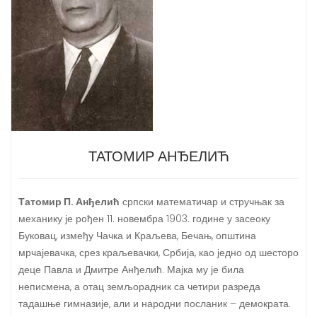
ТАТОМИР АНЂЕЛИЋ
Татомир П. Анђелић
српски математичар и стручњак за
механику је рођен 11. новембра 1903. године у засеоку
Буковац, између Чачка и Краљева, Бечањ, општина
мрчајевачка, срез краљевачки, Србија, као једно од шесторо
деце Павла и Дмитре Анђелић. Мајка му је била
неписмена, а отац земљорадник са четири разреда
тадашње гимназије, али и народни посланик – демократа.