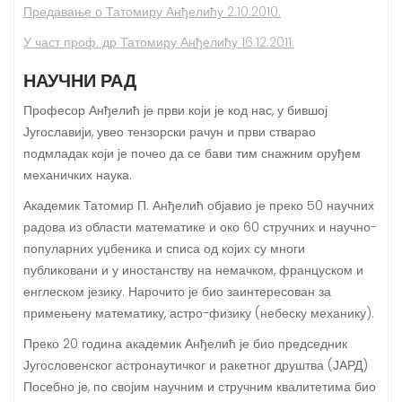
Предавање о Татомиру Анђелићу 2.10.2010.
У част проф. др Татомиру Анђелићу 16.12.2011.
НАУЧНИ РАД
Професор Анђелић је први који је код нас, у бившој
Југославији, увео тензорски рачун и први стварао
подмладак који је почео да се бави тим снажним оруђем
механичких наука.
Академик Татомир П. Анђелић објавио је преко 50 научних
радова из области математике и око 60 стручних и научно-
популарних уџбеника и списа од којих су многи
публиковани и у иностанству на немачком, француском и
енглеском језику. Нарочито је био заинтересован за
примењену математику, астро-физику (небеску механику).
Преко 20 година академик Анђелић је био председник
Југословенског астронаутичког и ракетног друштва (ЈАРД)
Посебно је, по својим научним и стручним квалитетима био