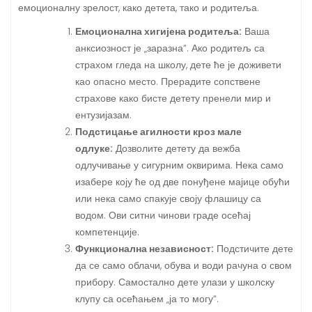
емоционалну зрелост, како детета, тако и родитеља.
Емоционална хигијена родитеља:
Ваша
анксиозност је „заразна“. Ако родитељ са
страхом гледа на школу, дете ће је доживети
као опасно место. Прерадите сопствене
страхове како бисте детету пренели мир и
ентузијазам.
Подстицање агилности кроз мале
одлуке:
Дозволите детету да вежба
одлучивање у сигурним оквирима. Нека само
изабере коју ће од две понуђене мајице обући
или нека само спакује своју флашицу са
водом. Ови ситни чинови граде осећај
компетенције.
Функционална независност:
Подстичите дете
да се само облачи, обува и води рачуна о свом
прибору. Самостално дете улази у школску
клупу са осећањем „ја то могу“.