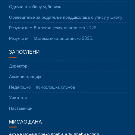
Одлука о избору уџбеника
Обавештење за родитеље предшколаца о упису у школу
Резултати – Енглески језик, општинско 2026.
Резултати – Математика, општинско 2026.
ЗАПОСЛЕНИ
Директор
Администрација
Педагошко – психолошка служба
Учитељи
Наставници
МИСАО ДАНА
Ако не можеш преко прећи, а ти пређи испод.