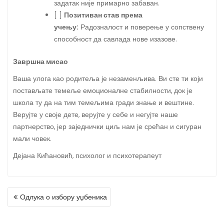
задатак није примарно забаван.
[ ]
Позитиван став према
учењу:
Радозналост и поверење у сопствену
способност да савлада нове изазове.
Завршна мисао
Ваша улога као родитеља је незаменљива. Ви сте ти који
постављате темеље емоционалне стабилности, док је
школа ту да на тим темељима гради знање и вештине.
Верујте у своје дете, верујте у себе и негујте наше
партнерство, јер заједнички циљ нам је срећан и сигуран
мали човек.
Дејана Кићановић, психолог и психотерапеут
КРЕТАЊЕ
Одлука о избору уџбеника
ЧЛАНКА