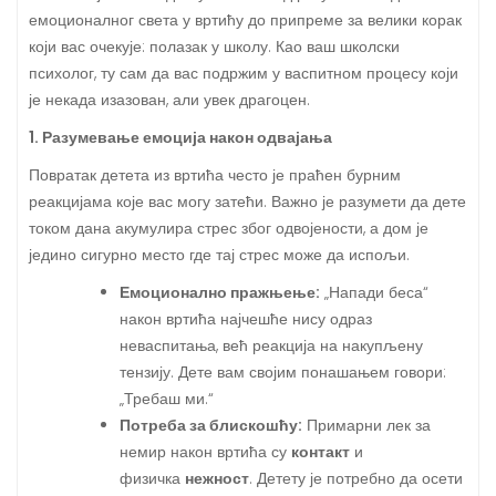
емоционалног света у вртићу до припреме за велики корак
који вас очекује: полазак у школу. Као ваш школски
психолог, ту сам да вас подржим у васпитном процесу који
је некада изазован, али увек драгоцен.
1. Разумевање емоција након одвајања
Повратак детета из вртића често је праћен бурним
реакцијама које вас могу затећи. Важно је разумети да дете
током дана акумулира стрес због одвојености, а дом је
једино сигурно место где тај стрес може да испољи.
Емоционално пражњење:
„Напади беса“
након вртића најчешће нису одраз
неваспитања, већ реакција на накупљену
тензију. Дете вам својим понашањем говори:
„Требаш ми.“
Потреба за блискошћу:
Примарни лек за
немир након вртића су
контакт
и
физичка
нежност
. Детету је потребно да осети