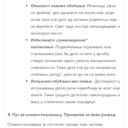
Опасност лажних обећања:
Реченица „брзо
се враћам“ док одлазите на посао који траје
осам сати учи дете да речима родитеља није
за веровати. Свет тада постаје непредвидиво и
несигурно место.
Избегавајте „трансакционо“
васпитање:
Подмићивање играчкама или
слаткишима како би дете остало у вртићу
ствара трговачки однос уместо емоционалне
повезаности. Тиме дете учи да се непријатна
осећања „купују“, уместо да се са њима носи.
Испуњено обећање као темељ:
Доследност у
испуњавању датих речи најмоћнији је алат који
имате. Тиме градите дететово самопоуздање и
веру у стабилност ваше породице.
4. Пут ка осамостаљивању: Припрема за први разред
Осамостаљивање је постепен процес који захтева