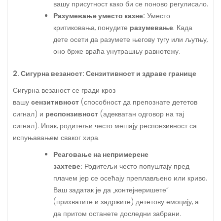
вашу присутност како би се поново регулисало.
Разумевање уместо казне:
Уместо
критиковања, понудите
разумевање
. Када
дете осети да разумете његову тугу или љутњу,
оно брже враћа унутрашњу равнотежу.
2. Сигурна везаност: Сензитивност и здраве границе
Сигурна везаност се гради кроз
вашу
сензитивност
(способност да препознате дететов
сигнал) и
респонзивност
(адекватан одговор на тај
сигнал). Ипак, родитељи често мешају респонзивност са
испуњавањем сваког хира.
Реаговање на непримерене
захтеве:
Родитељи често попуштају пред
плачем јер се осећају преплављено или криво.
Ваш задатак је да „контејнеришете“
(прихватите и задржите) дететову емоцију, а
да притом останете доследни забрани.