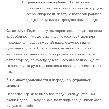
Границе су чин љубави:
Постављање
границе код непримерених захтева детету даје
осећај сигурности. Детету је потребан родитељ
који је јачи од његове тренутне фрустрације.
Савет плус:
Родитељи су примарни носиоци одговорности
за безбедност. Ако дете жели да понесе несигуран или
неадекватан предмет у вртић, ваша је дужност да га
одузмете код куће. Пребацивање те одговорности на
васпитача нарушава ауторитет родитеља и непотребно
оптерећује однос између детета и особља вртића. Будите
ви она сигурна рука која поставља правила пре изласка из
дома.
3. Важност доследности и изградња унутрашњег
модела
Поверење које дете има у вас гради његов „унутрашњи
радни модел“ – мапу по којој ће касније процењивати свет
и људе око себе.