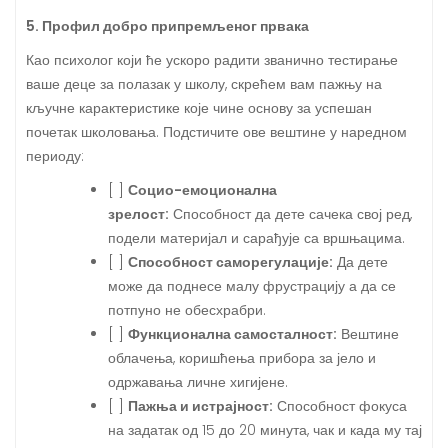
5. Профил добро припремљеног првака
Као психолог који ће ускоро радити званично тестирање
ваше деце за полазак у школу, скрећем вам пажњу на
кључне карактеристике које чине основу за успешан
почетак школовања. Подстичите ове вештине у наредном
периоду:
[ ]
Социо-емоционална
зрелост:
Способност да дете сачека свој ред,
подели материјал и сарађује са вршњацима.
[ ]
Способност саморегулације:
Да дете
може да поднесе малу фрустрацију а да се
потпуно не обесхрабри.
[ ]
Функционална самосталност:
Вештине
облачења, коришћења прибора за јело и
одржавања личне хигијене.
[ ]
Пажња и истрајност:
Способност фокуса
на задатак од 15 до 20 минута, чак и када му тај