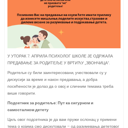
У УТОРАК 7. АПРИЛА ПСИХОЛОГ ШКОЛЕ ЈЕ ОДРЖАЛА
ПРЕДАВАЊЕ ЗА РОДИТЕЉЕ У ВРТИЋУ „ЗВОНЧИЦА“.
Родитељи су били заинтересовани, учествовали су у
дискусији за време и након предавања, а добра
посећености је долаз да о овој и сличним темама треба
више говорити.
Подсетник за родитеље: Пут ка сигурном и
самосталном детету
Циљ овог подсетника је да вам пружи ослонац у примени
тема о којима смо дискутовали – од разумевања дететовог