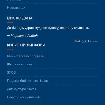
Наставници
МИСАО ДАНА
Да би надмудрио мудрост однегуј вештину слушања.
—
Мирослав Антић
Next quote »
КОРИСНИ ЛИНКОВИ
Министарство просвете
Школска управа
ЗУОВ
Градска библиотека Чачак
Дом културе Чачак
Електронски дневник