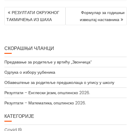
КРЕТАЊЕ
РЕЗУЛТАТИ ОКРУЖНОГ
Формулар за годишњи
ЧЛАНКА
ТАКМИЧЕЊА ИЗ ШАХА
извештај наставника
СКОРАШЊИ ЧЛАНЦИ
Предавање за родитеље у вртићу „Звончица“
Одлука о избору уџбеника
Обавештење за родитеље предшколаца о упису у школу
Резултати – Енглески језик, општинско 2026.
Резултати – Математика, општинско 2026.
КАТЕГОРИЈЕ
Covid 19