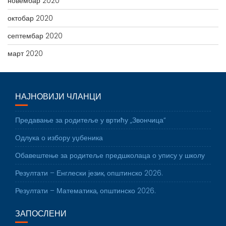
новембар 2020
октобар 2020
септембар 2020
март 2020
НАЈНОВИЈИ ЧЛАНЦИ
Предавање за родитеље у вртићу „Звончица“
Одлука о избору уџбеника
Обавештење за родитеље предшколаца о упису у школу
Резултати – Енглески језик, општинско 2026.
Резултати – Математика, општинско 2026.
ЗАПОСЛЕНИ