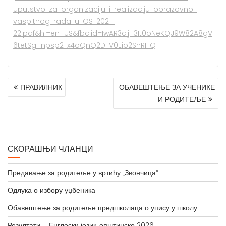
uputstvo-za-organizaciju-i-realizaciju-obrazovno-
vaspitnog-rada-u-OS-2021-
22.pdf&hl=en_US&fbclid=IwAR3cij_3It0oNeKQJ9W82A8gV
6tetSg_npsp2-x4oQnQ2DTV0Eio2SnRIFQ
КРЕТАЊЕ
ПРАВИЛНИК
ОБАВЕШТЕЊЕ ЗА УЧЕНИКЕ
ЧЛАНКА
И РОДИТЕЉЕ
СКОРАШЊИ ЧЛАНЦИ
Предавање за родитеље у вртићу „Звончица“
Одлука о избору уџбеника
Обавештење за родитеље предшколаца о упису у школу
Резултати – Енглески језик, општинско 2026.