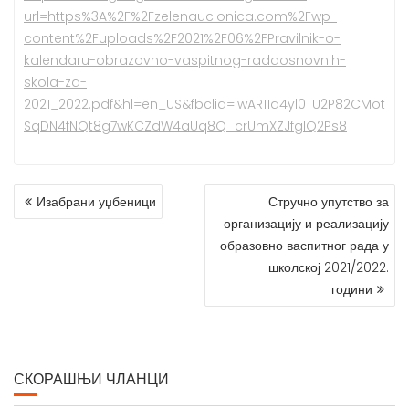
url=https%3A%2F%2Fzelenaucionica.com%2Fwp-
content%2Fuploads%2F2021%2F06%2FPravilnik-o-
kalendaru-obrazovno-vaspitnog-radaosnovnih-
skola-za-
2021_2022.pdf&hl=en_US&fbclid=IwAR11a4yl0TU2P82CMot
SqDN4fNQt8g7wKCZdW4aUq8Q_crUmXZJfglQ2Ps8
КРЕТАЊЕ
Изабрани уџбеници
Стручно упутство за
ЧЛАНКА
организацију и реализацију
образовно васпитног рада у
школској 2021/2022.
години
СКОРАШЊИ ЧЛАНЦИ