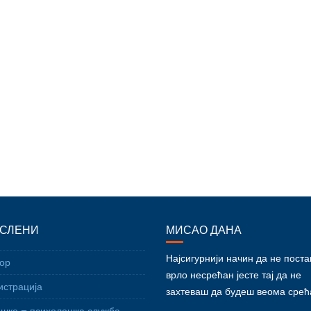
СЛЕНИ
МИСАО ДАНА
Најсигурнији начин да не пост
ор
врло несрећан јесте тај да не
страција
захтеваш да будеш веома срећ