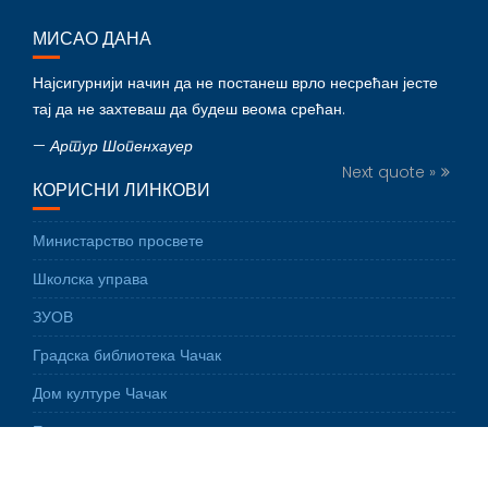
МИСАО ДАНА
Најсигурнији начин да не постанеш врло несрећан јесте
тај да не захтеваш да будеш веома срећан.
—
Артур Шопенхауер
Next quote »
КОРИСНИ ЛИНКОВИ
Министарство просвете
Школска управа
ЗУОВ
Градска библиотека Чачак
Дом културе Чачак
Електронски дневник